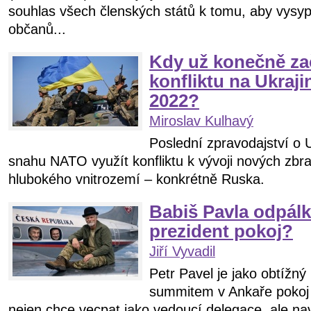
souhlas všech členských států k tomu, aby vysy
občanů...
Kdy už konečně z
konfliktu na Ukraji
2022?
Miroslav Kulhavý
Poslední zpravodajství o
snahu NATO využít konfliktu k vývoji nových zb
hlubokého vnitrozemí – konkrétně Ruska.
Babiš Pavla odpálk
prezident pokoj?
Jiří Vyvadil
Petr Pavel je jako obtížn
summitem v Ankaře pokoj
nejen chce vecpat jako vedoucí delegace, ale na