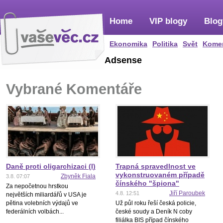
Home
VIP blogy
Blog
Ekonomika
Politika
Svět
Kome
Adsense
Vybrané Komentáře
Daně proti oligarchizaci (I)
Trapná spravedlnost ve
vykonstruovaném případě
Zbyněk Fiala
3.8. 07:07
čínského "špiona"
Za nepočetnou hrstkou
Jiří Paroubek
4.8. 12:51
největších miliardářů v USA je
pětina volebních výdajů ve
Už půl roku řeší česká policie,
federálních volbách...
české soudy a Deník N coby
filiálka BIS případ čínského