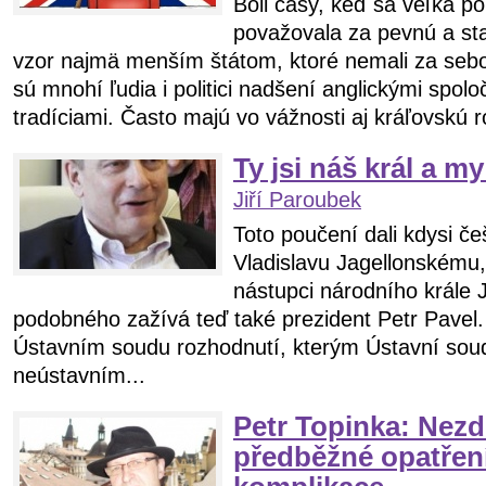
Boli časy, keď sa veľká po
považovala za pevnú a sta
vzor najmä menším štátom, ktoré nemali za sebo
sú mnohí ľudia i politici nadšení anglickými spolo
tradíciami. Často majú vo vážnosti aj kráľovskú ro
Ty jsi náš král a m
Jiří Paroubek
Toto poučení dali kdysi če
Vladislavu Jagellonskému
nástupci národního krále 
podobného zažívá teď také prezident Petr Pavel. 
Ústavním soudu rozhodnutí, kterým Ústavní soud
neústavním...
Petr Topinka: Nezd
předběžné opatření