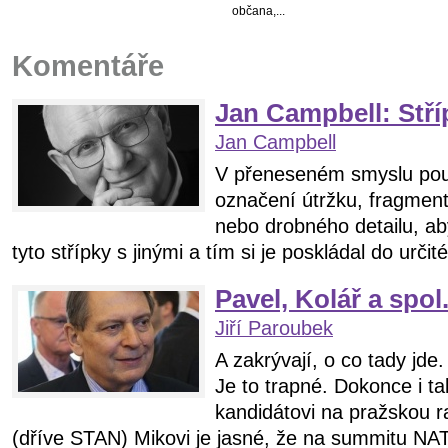
občana,...
Komentáře
Jan Campbell: Stří
Jan Campbell
V přeneseném smyslu pou
označení útržku, fragmen
nebo drobného detailu, a
tyto střípky s jinými a tím si je poskládal do určit
Pavel, Kolář a spol.
Jiří Paroubek
A zakrývají, o co tady jde.
Je to trapné. Dokonce i t
kandidátovi na pražskou r
(dříve STAN) Mikovi je jasné, že na summitu NAT