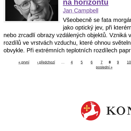
na horizontu
Jan Campbell
Všeobecně se fata morgána
jako optický jev, při kter
nebo zrcadlí obrazy vzdálených objektů. Vzniká v
rozdílů ve vrstvách vzduchu, které ohnou světeln
obvykle. Při extrémních teplotních rozdílech papr
« první
‹ předchozí
…
4
5
6
7
8
9
10
poslední »