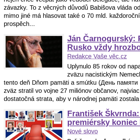
závazky. To z věcných důvodů Babišova vláda o
mimo jiné má hlasovat také o 70 mld. každoročn
prospěch...
Ján Čarnogurský: 
Rusko vždy hrozb
Redakce Vaše věc.cz
Uplynulo 85 rokov od nap
zväzu nacistickým Nemec
tento deň Dňom pamäti a smútku (День памяти 
zväz stratil vo vojne 27 miliónov občanov, najviac
dostatočná strata, aby v národnej pamäti zostala 
František Škvrnda:
premiérsky koniec 
Nové slovo