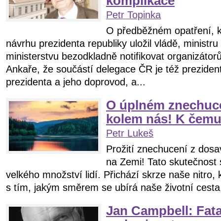
komplikace
Petr Topinka
O předběžném opatření, k
návrhu prezidenta republiky uložil vládě, ministru
ministerstvu bezodkladně notifikovat organizát
Ankaře, že součástí delegace ČR je též prezident, 
prezidenta a jeho doprovod, a...
O úplném znechucen
kolem nás! K čemu
Petr Lukeš
Prožití znechucení z dos
na Zemi! Tato skutečnost s
velkého množství lidí. Přichází skrze naše nitro,
s tím, jakým směrem se ubírá naše životní cesta
Jan Campbell: Fat