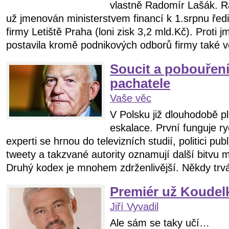
vlastně Radomír Lašák. R
už jmenován ministerstvem financí k 1.srpnu ředi
firmy Letiště Praha (loni zisk 3,2 mld.Kč). Proti
postavila kromě podnikových odborů firmy také v
Soucit a pobouření
pachatele
Vaše věc
V Polsku již dlouhodobě p
eskalace. První funguje ry
experti se hrnou do televizních studií, politici pu
tweety a takzvané autority oznamují další bitvu
Druhý kodex je mnohem zdrženlivější. Někdy trvá
Premiér už Koudelk
Jiří Vyvadil
Ale sám se taky učí…