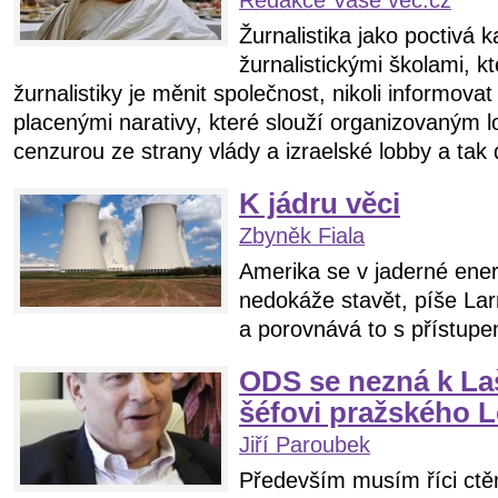
Redakce Vaše věc.cz
Žurnalistika jako poctivá k
žurnalistickými školami, k
žurnalistiky je měnit společnost, nikoli informova
placenými narativy, které slouží organizovaným 
cenzurou ze strany vlády a izraelské lobby a tak 
K jádru věci
Zbyněk Fiala
Amerika se v jaderné energ
nedokáže stavět, píše La
a porovnává to s přístup
ODS se nezná k La
šéfovi pražského L
Jiří Paroubek
Především musím říci ctě