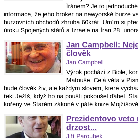
Íránem? Je to jednoduché,
informace, že jeho broker na newyorské burze v
burzovních obchodů zhruba 60krát. Umím si předs
útoku Spojených států a Izraele na Írán 28. únor
Jan Campbell: Neje
člověk
Jan Campbell
Výrok pochází z Bible, ko
Matouše. Celá věta v Pís
bude člověk živ, ale každým slovem, které vycház
řekl Ježíš, když ho na poušti pokoušel ďábel. S
kořeny ve Starém zákoně v páté knize Mojžíšově 
Prezidentovo veto
drzost...
Jiří Paroubek