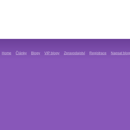
Home
Články
Blogy
VIP blogy
Zpravodajství
Registrace
Napsat blog