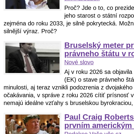
Proč? Jde o to, co prezide
jeho starost o státní rozpo
zejména do roku 2033, je silně pokrytecká. Možn
silnější výraz. Proč?
Bruselský meter pr
právneho štátu v r
Nové slovo
Aj v roku 2026 sa objavil
(EK) o stave právneho št
minulosti, aj teraz vznikli podozrenia z dvojakéh
očakávania, v správe z roku 2026 cítiť prísnosť v
nemajú ideálne vzťahy s bruselskou byrokraciou, 
Paul Craig Robert
prvním americkým