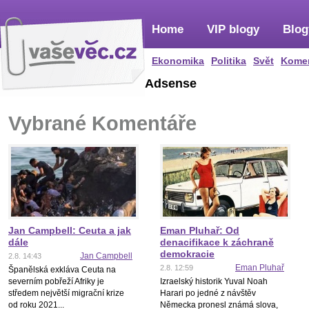
Home
VIP blogy
Blog
Ekonomika
Politika
Svět
Kome
Adsense
Vybrané Komentáře
Jan Campbell: Ceuta a jak
Eman Pluhař: Od
dále
denacifikace k záchraně
demokracie
Jan Campbell
2.8. 14:43
Eman Pluhař
2.8. 12:59
Španělská exkláva Ceuta na
severním pobřeží Afriky je
Izraelský historik Yuval Noah
středem největší migrační krize
Harari po jedné z návštěv
od roku 2021...
Německa pronesl známá slova,