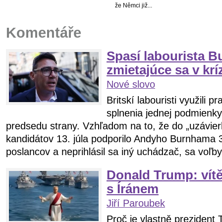
že Němci již...
Komentáře
Spasí labourista 
zmietajúce sa v kr
Nové slovo
Britskí labouristi využili 
splnenia jednej podmienky
predsedu strany. Vzhľadom na to, že do „uzávier
kandidátov 13. júla podporilo Andyho Burnhama 3
poslancov a neprihlásil sa iný uchádzač, sa voľby
Donald Trump: vítě
s Íránem
Jiří Paroubek
Proč je vlastně prezident