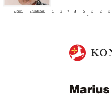
« první
‹ předchozí
1
2
3
4
5
6
7
8
»